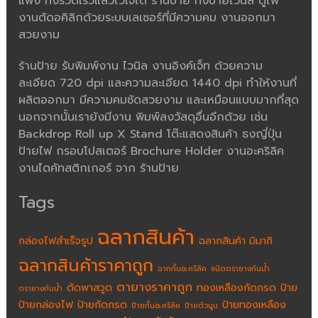
แพง ทั้งรวดเร็วแล้วไว้ใจได้ ร้านป้าย ทั้งป้ายไวนิล ตู้ไฟ
งานตัดอคิลิกด้วยระบบเลเซอร์ที่มีความคม งานออกมา
สวยงาม
ร้านป้าย รับพิมพ์งาน ไวนิล งานอิงค์เจ็ท ด้วยความ
ละเอียด 720 dpi และความละเอียด 1440 dpi ทำให้งานที่
ผลิตออกมา มีความคมชัดสวยงาม และเหมือนแบบมากที่สุด
นอกจากนั้นเรายังมีงาน พิมพ์ลงวัสดุอื่นอีกด้วย เช่น
Backdrop Roll up X Stand โต๊ะแสดงสินค้า ธงญี่ปุ่น
ป้ายไฟ กรอบโปสเตอร์ Brochure Holder งานอะคริลิค
งานไดคัทสติกเกอร์ จาก ร้านป้าย
Tags
ฉลากสินค้า
กล่องไฟสำเร็จรูป
ฉลากสินค้า มิมากิ
ฉลากสินค้าราคาถูก
ฉากกั้นอะคริลิค
ชนิดตรายางกันน้ำ
ตายางราคาถูก
ตัดพาสวูด
ทองเหลืองกัดกรด
ป้าย
ตรายางกันน้ำ
ป้ายกล่องไฟ
ป้ายกัดกรด
ป้ายทองเหลือง
ป้ายกั้นอะคริลิค
ป้ายตัวนูน