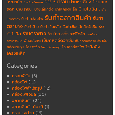
ป้ายหน้าร้าน
ป้ายหาเสียง
ป้ายอะค
ป้ายบริษัท
ป้ายรับสมัครงาน
ป้ายไวนิล
ริลิค
ป้ายเราชนะ
ป้ายเลือกตั้ง
ป้ายโครงเหล็ก
ป้ายไว
รับทำฉลากสินค้า
รับทำ
รับทำกล่องไฟ
นิลจิตอาสา
ตรายาง
รับ
รับทำป้าย
รับทำเข็มกลัด
รับทำเข็มกลัดฉีดวัคซีน
ร้านตรายาง
ทำไวนิล
ร้านป้าย
สติ๊กเกอร์ไดคัท
หมึกในตัว
เข็มกลัดฉีดวัคซีน
อักษรโลหะ
เข็ม
ตรายางกันน้ำ
เข็มกลัดฉีดวัคซีนแล้ว
ไวนิลขึง
กลัดประชุม
โล่รางวัล
ไวนิลกล่องไฟ
โล่รางวัลราคาถูก
โครงเหล็ก
Categories
กรอบผ้าใบ
(5)
กล่องไฟ
(16)
กล่องไฟสำเร็จรูป
(12)
กล่องไฟไวนิล
(30)
ฉลากสินค้า
(24)
ฉลากสินค้า มิมากิ
(1)
ตรายางด่วน
(16)