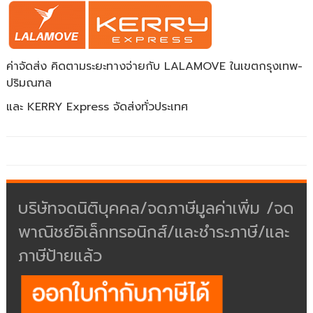
ค่าจัดส่ง คิดตามระยะทางจ่ายกับ LALAMOVE ในเขตกรุงเทพ-
ปริมณฑล
และ KERRY Express จัดส่งทั่วประเทศ
บริษัทจดนิติบุคคล/จดภาษีมูลค่าเพิ่ม /จด
พาณิชย์อิเล็กทรอนิกส์/และชำระภาษี/และ
ภาษีป้ายแล้ว