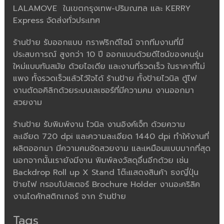
LALAMOVE ในเขตกรุงเทพ-ปริมณฑล และ KERRY
Express จัดส่งทั่วประเทศ
ร้านป้าย รับออกแบบ กราฟริกดีไซน์ จากทีมงานที่มี
ประสบการณ์ สูงกว่า 10 ปี ออกแบบด้วยดีไซน์ของคนรุ่น
ใหม่แบบทันสมัย ด้วยไอเดีย และงานที่รวดเร็ว ในราคาที่ไม่
แพง ทั้งรวดเร็วแล้วไว้ใจได้ ร้านป้าย ทั้งป้ายไวนิล ตู้ไฟ
งานตัดอคิลิกด้วยระบบเลเซอร์ที่มีความคม งานออกมา
สวยงาม
ร้านป้าย รับพิมพ์งาน ไวนิล งานอิงค์เจ็ท ด้วยความ
ละเอียด 720 dpi และความละเอียด 1440 dpi ทำให้งานที่
ผลิตออกมา มีความคมชัดสวยงาม และเหมือนแบบมากที่สุด
นอกจากนั้นเรายังมีงาน พิมพ์ลงวัสดุอื่นอีกด้วย เช่น
Backdrop Roll up X Stand โต๊ะแสดงสินค้า ธงญี่ปุ่น
ป้ายไฟ กรอบโปสเตอร์ Brochure Holder งานอะคริลิค
งานไดคัทสติกเกอร์ จาก ร้านป้าย
Tags