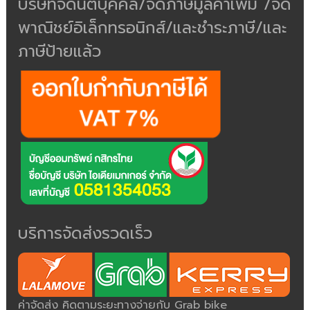
บริษัทจดนิติบุคคล/จดภาษีมูลค่าเพิ่ม /จด
พาณิชย์อิเล็กทรอนิกส์/และชำระภาษี/และ
ภาษีป้ายแล้ว
บริการจัดส่งรวดเร็ว
ค่าจัดส่ง คิดตามระยะทางจ่ายกับ Grab bike