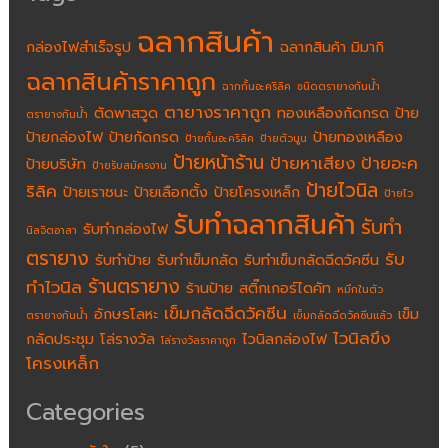
ฉลากสินค้า
กล่องไฟสำเร็จรูป
ฉลากสินค้า มิมากิ
ฉลากสินค้าราคาถูก
ฉากกั้นอะคริลิค
ชนิดตรายางกันน้ำ
ตายางราคาถูก
ตัดพาสวูด
ทองเหลืองกัดกรด
ป้าย
ตรายางกันน้ำ
ป้ายกล่องไฟ
ป้ายกัดกรด
ป้ายทองเหลือง
ป้ายกั้นอะคริลิค
ป้ายตัวนูน
ป้ายหน้าร้าน
ป้ายหาเสียง
ป้ายอะค
ป้ายบริษัท
ป้ายรับสมัครงาน
ป้ายไวนิล
ริลิค
ป้ายเราชนะ
ป้ายเลือกตั้ง
ป้ายโครงเหล็ก
ป้ายไว
รับทำฉลากสินค้า
รับทำ
รับทำกล่องไฟ
นิลจิตอาสา
ตรายาง
รับ
รับทำป้าย
รับทำเข็มกลัด
รับทำเข็มกลัดฉีดวัคซีน
ร้านตรายาง
ทำไวนิล
ร้านป้าย
สติ๊กเกอร์ไดคัท
หมึกในตัว
เข็มกลัดฉีดวัคซีน
อักษรโลหะ
เข็ม
ตรายางกันน้ำ
เข็มกลัดฉีดวัคซีนแล้ว
ไวนิลขึง
กลัดประชุม
โล่รางวัล
ไวนิลกล่องไฟ
โล่รางวัลราคาถูก
โครงเหล็ก
Categories