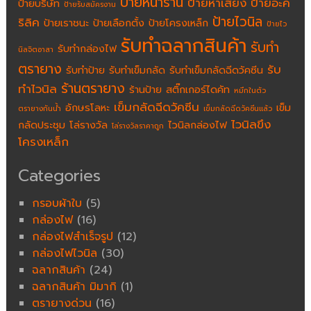
ป้ายหน้าร้าน
ป้ายหาเสียง
ป้ายอะค
ป้ายบริษัท
ป้ายรับสมัครงาน
ป้ายไวนิล
ริลิค
ป้ายเราชนะ
ป้ายเลือกตั้ง
ป้ายโครงเหล็ก
ป้ายไว
รับทำฉลากสินค้า
รับทำ
รับทำกล่องไฟ
นิลจิตอาสา
ตรายาง
รับ
รับทำป้าย
รับทำเข็มกลัด
รับทำเข็มกลัดฉีดวัคซีน
ร้านตรายาง
ทำไวนิล
ร้านป้าย
สติ๊กเกอร์ไดคัท
หมึกในตัว
เข็มกลัดฉีดวัคซีน
อักษรโลหะ
เข็ม
ตรายางกันน้ำ
เข็มกลัดฉีดวัคซีนแล้ว
ไวนิลขึง
กลัดประชุม
โล่รางวัล
ไวนิลกล่องไฟ
โล่รางวัลราคาถูก
โครงเหล็ก
Categories
กรอบผ้าใบ
(5)
กล่องไฟ
(16)
กล่องไฟสำเร็จรูป
(12)
กล่องไฟไวนิล
(30)
ฉลากสินค้า
(24)
ฉลากสินค้า มิมากิ
(1)
ตรายางด่วน
(16)