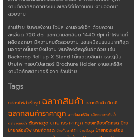
งานตัดอคิลิกด้วยระบบเลเซอร์ที่มีความคม งานออกมา
สวยงาม
ร้านป้าย รับพิมพ์งาน ไวนิล งานอิงค์เจ็ท ด้วยความ
ละเอียด 720 dpi และความละเอียด 1440 dpi ทำให้งานที่
ผลิตออกมา มีความคมชัดสวยงาม และเหมือนแบบมากที่สุด
นอกจากนั้นเรายังมีงาน พิมพ์ลงวัสดุอื่นอีกด้วย เช่น
Backdrop Roll up X Stand โต๊ะแสดงสินค้า ธงญี่ปุ่น
ป้ายไฟ กรอบโปสเตอร์ Brochure Holder งานอะคริลิค
งานไดคัทสติกเกอร์ จาก ร้านป้าย
Tags
ฉลากสินค้า
กล่องไฟสำเร็จรูป
ฉลากสินค้า มิมากิ
ฉลากสินค้าราคาถูก
ฉากกั้นอะคริลิค
ชนิดตรายางกันน้ำ
ตายางราคาถูก
ตัดพาสวูด
ทองเหลืองกัดกรด
ป้าย
ตรายางกันน้ำ
ป้ายกล่องไฟ
ป้ายกัดกรด
ป้ายทองเหลือง
ป้ายกั้นอะคริลิค
ป้ายตัวนูน