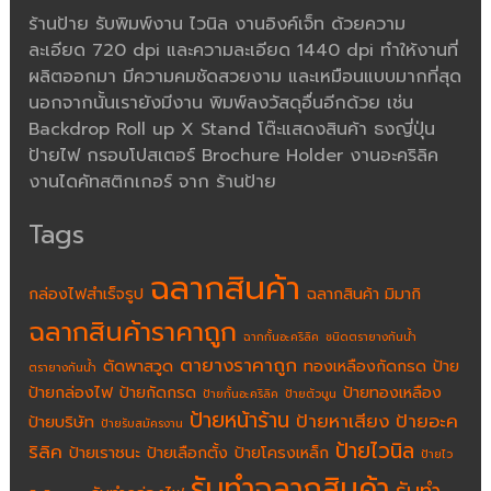
ร้านป้าย รับพิมพ์งาน ไวนิล งานอิงค์เจ็ท ด้วยความ
ละเอียด 720 dpi และความละเอียด 1440 dpi ทำให้งานที่
ผลิตออกมา มีความคมชัดสวยงาม และเหมือนแบบมากที่สุด
นอกจากนั้นเรายังมีงาน พิมพ์ลงวัสดุอื่นอีกด้วย เช่น
Backdrop Roll up X Stand โต๊ะแสดงสินค้า ธงญี่ปุ่น
ป้ายไฟ กรอบโปสเตอร์ Brochure Holder งานอะคริลิค
งานไดคัทสติกเกอร์ จาก ร้านป้าย
Tags
ฉลากสินค้า
กล่องไฟสำเร็จรูป
ฉลากสินค้า มิมากิ
ฉลากสินค้าราคาถูก
ฉากกั้นอะคริลิค
ชนิดตรายางกันน้ำ
ตายางราคาถูก
ตัดพาสวูด
ทองเหลืองกัดกรด
ป้าย
ตรายางกันน้ำ
ป้ายกล่องไฟ
ป้ายกัดกรด
ป้ายทองเหลือง
ป้ายกั้นอะคริลิค
ป้ายตัวนูน
ป้ายหน้าร้าน
ป้ายหาเสียง
ป้ายอะค
ป้ายบริษัท
ป้ายรับสมัครงาน
ป้ายไวนิล
ริลิค
ป้ายเราชนะ
ป้ายเลือกตั้ง
ป้ายโครงเหล็ก
ป้ายไว
รับทำฉลากสินค้า