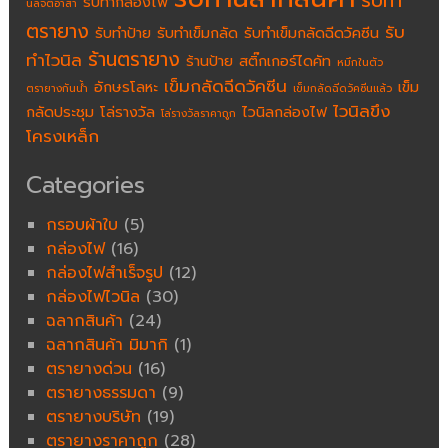
รับทำ
รับทำกล่องไฟ
นิลจิตอาสา
ตรายาง
รับ
รับทำป้าย
รับทำเข็มกลัด
รับทำเข็มกลัดฉีดวัคซีน
ร้านตรายาง
ทำไวนิล
ร้านป้าย
สติ๊กเกอร์ไดคัท
หมึกในตัว
เข็มกลัดฉีดวัคซีน
อักษรโลหะ
เข็ม
ตรายางกันน้ำ
เข็มกลัดฉีดวัคซีนแล้ว
ไวนิลขึง
กลัดประชุม
โล่รางวัล
ไวนิลกล่องไฟ
โล่รางวัลราคาถูก
โครงเหล็ก
Categories
กรอบผ้าใบ
(5)
กล่องไฟ
(16)
กล่องไฟสำเร็จรูป
(12)
กล่องไฟไวนิล
(30)
ฉลากสินค้า
(24)
ฉลากสินค้า มิมากิ
(1)
ตรายางด่วน
(16)
ตรายางธรรมดา
(9)
ตรายางบริษัท
(19)
ตรายางราคาถูก
(28)