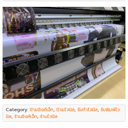
Category:
ป้ายอิงค์เจ็ท
,
ป้ายไวนิล
,
รับทำไวนิล
,
รับพิมพ์ไว
นิล
,
ร้านอิงค์เจ็ท
,
ร้านไวนิล