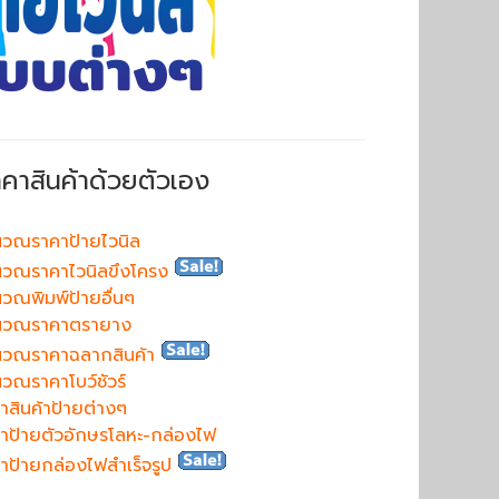
าคาสินค้าด้วยตัวเอง
วณราคาป้ายไวนิล
วณราคาไวนิลขึงโครง
วณพิมพ์ป้ายอื่นๆ
นวณราคาตรายาง
นวณราคาฉลากสินค้า
วณราคาโบว์ชัวร์
าสินค้าป้ายต่างๆ
าป้ายตัวอักษรโลหะ-กล่องไฟ
าป้ายกล่องไฟสำเร็จรูป