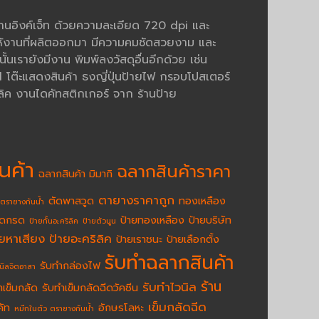
งานอิงค์เจ็ท ด้วยความละเอียด 720 dpi และ
้งานที่ผลิตออกมา มีความคมชัดสวยงาม และ
นเรายังมีงาน พิมพ์ลงวัสดุอื่นอีกด้วย เช่น
ต๊ะแสดงสินค้า ธงญี่ปุ่นป้ายไฟ กรอบโปสเตอร์
ิค งานไดคัทสติกเกอร์ จาก ร้านป้าย
นค้า
ฉลากสินค้าราคา
ฉลากสินค้า มิมากิ
ตายางราคาถูก
ตัดพาสวูด
ทองเหลือง
ตรายางกันน้ำ
ัดกรด
ป้ายทองเหลือง
ป้ายบริษัท
ป้ายกั้นอะคริลิค
ป้ายตัวนูน
ายหาเสียง
ป้ายอะคริลิค
ป้ายเราชนะ
ป้ายเลือกตั้ง
รับทำฉลากสินค้า
รับทำกล่องไฟ
นิลจิตอาสา
ร้าน
รับทำไวนิล
ำเข็มกลัด
รับทำเข็มกลัดฉีดวัคซีน
เข็มกลัดฉีด
คัท
อักษรโลหะ
หมึกในตัว ตรายางกันน้ำ