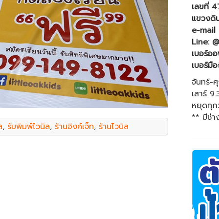
เลขที่ 
แขวงดิ
e-mail
Line: 
เบอร์ออ
เบอร์มือ
จันทร์-ศ
เสาร์ 9
หยุดทุก
** มีช่า
ล
,
รับพิมพ์ไวนิล
,
ร้านอิงค์เจ็ท
,
ร้านไวนิล