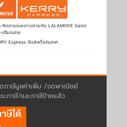
ส่ง คิดตามระยะทางจ่ายกับ LALAMOVE ในเขต
พ-ปริมณฑล
RY Express จัดส่งทั่วประเทศ
ดภาษีมูลค่าเพิ่ม /จดพาณิชย์
ำระภาษี/และภาษีป้ายแล้ว