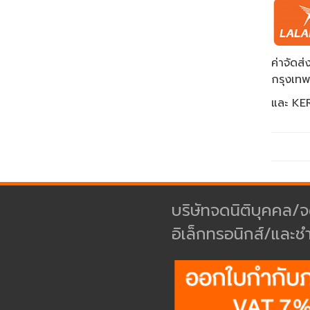
ค่าจัด
กรุงเท
และ KER
บริษัทจดนิติบุคคล/จ
อิเล็กทรอนิกส์/และช