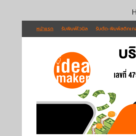
H
หน้าแรก
รับพิมพ์ไวนิล
รับตัด-พิมพ์สติกเกอ