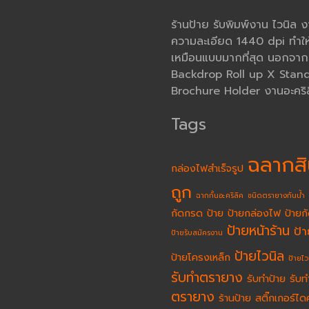
ร้านป้าย รับพิมพ์งาน ไวนิล 
ความละเอียด 1440 dpi ทำให
เหมือนแบบมากที่สุด นอกจากนั้
Backdrop Roll up X Stand โ
Brochure Holder งานอะคริล
Tags
ฉลากสิ
กล่องไฟสำเร็จรูป
ถูก
ฉากกั้นอะคริลิค
ชนิดตรายางกันน้ำ
กัดกรด
ป้าย
ป้ายกล่องไฟ
ป้ายก
ป้ายหน้าร้าน
ป้
ป้ายรับสมัครงาน
ป้ายไวนิล
ป้ายโครงเหล็ก
ป้ายไว
รับทำตรายาง
รับทำป้าย
รับท
ตรายาง
ร้านป้าย
สติ๊กเกอร์ได