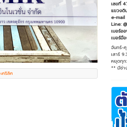
เลขที่ 
แขวงดิ
e-mail
Line: 
เบอร์ออ
เบอร์มือ
จันทร์-ศ
เสาร์ 9
หยุดทุก
** มีช่า
ะคริลิค