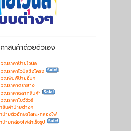
าคาสินค้าด้วยตัวเอง
วณราคาป้ายไวนิล
วณราคาไวนิลขึงโครง
วณพิมพ์ป้ายอื่นๆ
นวณราคาตรายาง
นวณราคาฉลากสินค้า
วณราคาโบว์ชัวร์
าสินค้าป้ายต่างๆ
าป้ายตัวอักษรโลหะ-กล่องไฟ
าป้ายกล่องไฟสำเร็จรูป