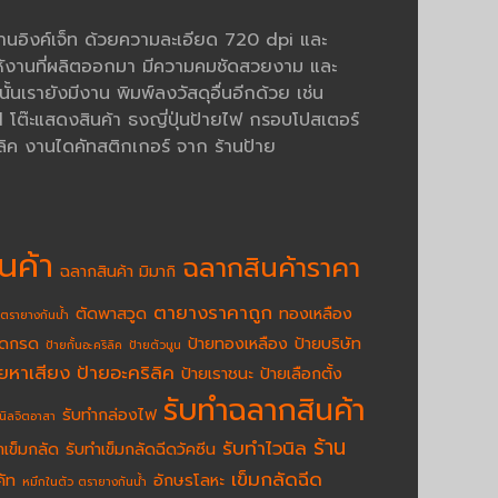
งานอิงค์เจ็ท ด้วยความละเอียด 720 dpi และ
้งานที่ผลิตออกมา มีความคมชัดสวยงาม และ
นเรายังมีงาน พิมพ์ลงวัสดุอื่นอีกด้วย เช่น
ต๊ะแสดงสินค้า ธงญี่ปุ่นป้ายไฟ กรอบโปสเตอร์
ิค งานไดคัทสติกเกอร์ จาก ร้านป้าย
นค้า
ฉลากสินค้าราคา
ฉลากสินค้า มิมากิ
ตายางราคาถูก
ตัดพาสวูด
ทองเหลือง
ตรายางกันน้ำ
ัดกรด
ป้ายทองเหลือง
ป้ายบริษัท
ป้ายกั้นอะคริลิค
ป้ายตัวนูน
ายหาเสียง
ป้ายอะคริลิค
ป้ายเราชนะ
ป้ายเลือกตั้ง
รับทำฉลากสินค้า
รับทำกล่องไฟ
นิลจิตอาสา
ร้าน
รับทำไวนิล
ำเข็มกลัด
รับทำเข็มกลัดฉีดวัคซีน
เข็มกลัดฉีด
คัท
อักษรโลหะ
หมึกในตัว ตรายางกันน้ำ