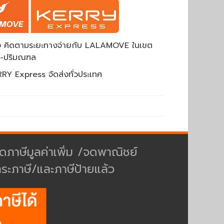
ส่ง คิดตามระยะทางจ่ายกับ LALAMOVE ในเขต
พ-ปริมณฑล
RY Express จัดส่งทั่วประเทศ
ดภาษีมูลค่าเพิ่ม /จดพาณิชย์
ำระภาษี/และภาษีป้ายแล้ว