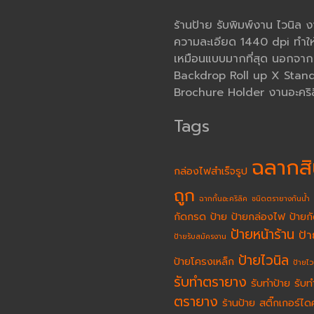
ร้านป้าย รับพิมพ์งาน ไวนิล 
ความละเอียด 1440 dpi ทำให
เหมือนแบบมากที่สุด นอกจากนั้
Backdrop Roll up X Stand โ
Brochure Holder งานอะคริล
Tags
ฉลากสิ
กล่องไฟสำเร็จรูป
ถูก
ฉากกั้นอะคริลิค
ชนิดตรายางกันน้ำ
กัดกรด
ป้าย
ป้ายกล่องไฟ
ป้ายก
ป้ายหน้าร้าน
ป้
ป้ายรับสมัครงาน
ป้ายไวนิล
ป้ายโครงเหล็ก
ป้ายไว
รับทำตรายาง
รับทำป้าย
รับท
ตรายาง
ร้านป้าย
สติ๊กเกอร์ได