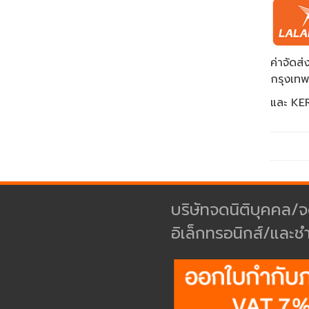
ค่าจัด
กรุงเท
และ KER
บริษัทจดนิติบุคคล/จ
อิเล็กทรอนิกส์/และช