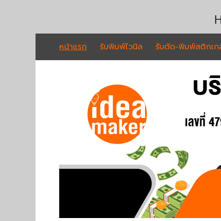
H
หน้าแรก
รับพิมพ์ไวนิล
รับตัด-พิมพ์สติกเกอ