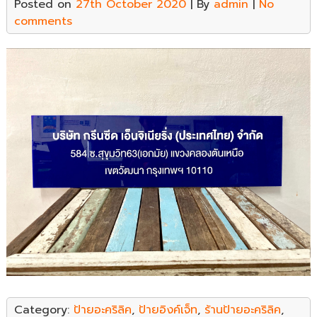
Posted on
27th October 2020
| By
admin
|
No
comments
Category:
ป้ายอะคริลิค
,
ป้ายอิงค์เจ็ท
,
ร้านป้ายอะคริลิค
,