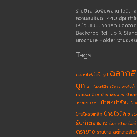
ร้านป้าย รับพิมพ์งาน ไวนิล 
ความละเอียด 1440 dpi ทำให
เหมือนแบบมากที่สุด นอกจากนั้
Backdrop Roll up X Stand โ
Brochure Holder งานอะคริล
Tags
ฉลากสิ
กล่องไฟสำเร็จรูป
ถูก
ฉากกั้นอะคริลิค
ชนิดตรายางกันน้ำ
กัดกรด
ป้าย
ป้ายกล่องไฟ
ป้ายก
ป้ายหน้าร้าน
ป้
ป้ายรับสมัครงาน
ป้ายไวนิล
ป้ายโครงเหล็ก
ป้ายไว
รับทำตรายาง
รับทำป้าย
รับท
ตรายาง
ร้านป้าย
สติ๊กเกอร์ได