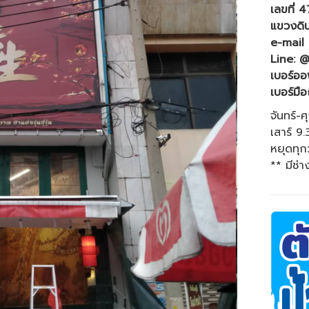
เลขที่ 
แขวงดิ
e-mail
Line: 
เบอร์ออ
เบอร์มือ
จันทร์-ศ
เสาร์ 9
หยุดทุก
** มีช่า