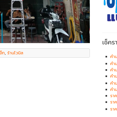
เช็คร
จ็ท
,
ร้านไวนิล
คำน
คำน
คำน
คำ
คำ
คำน
ราค
ราค
ราค