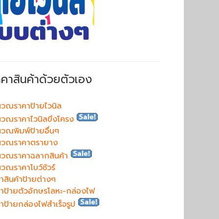
าคาสินค้าด้วยตัวเอง
วณราคาป้ายไวนิล
วณราคาไวนิลขึงโครง
วณพิมพ์ป้ายอื่นๆ
นวณราคาตรายาง
นวณราคาฉลากสินค้า
วณราคาโบว์ชัวร์
าสินค้าป้ายต่างๆ
าป้ายตัวอักษรโลหะ-กล่องไฟ
าป้ายกล่องไฟสำเร็จรูป