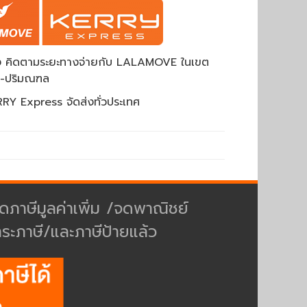
ส่ง คิดตามระยะทางจ่ายกับ LALAMOVE ในเขต
พ-ปริมณฑล
RY Express จัดส่งทั่วประเทศ
ดภาษีมูลค่าเพิ่ม /จดพาณิชย์
ำระภาษี/และภาษีป้ายแล้ว