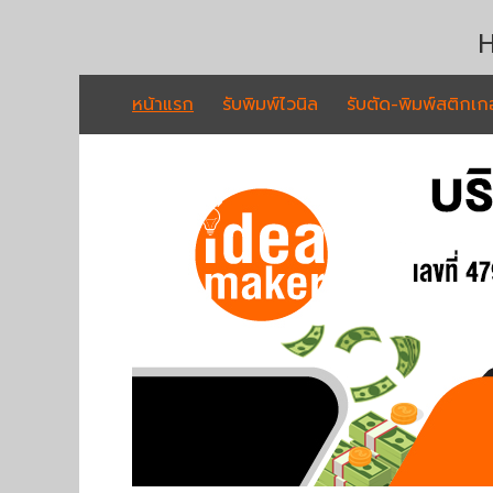
H
หน้าแรก
รับพิมพ์ไวนิล
รับตัด-พิมพ์สติกเกอ