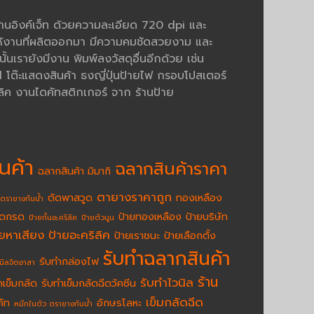
งานอิงค์เจ็ท ด้วยความละเอียด 720 dpi และ
้งานที่ผลิตออกมา มีความคมชัดสวยงาม และ
นเรายังมีงาน พิมพ์ลงวัสดุอื่นอีกด้วย เช่น
ต๊ะแสดงสินค้า ธงญี่ปุ่นป้ายไฟ กรอบโปสเตอร์
ิค งานไดคัทสติกเกอร์ จาก ร้านป้าย
นค้า
ฉลากสินค้าราคา
ฉลากสินค้า มิมากิ
ตายางราคาถูก
ตัดพาสวูด
ทองเหลือง
ตรายางกันน้ำ
ัดกรด
ป้ายทองเหลือง
ป้ายบริษัท
ป้ายกั้นอะคริลิค
ป้ายตัวนูน
ายหาเสียง
ป้ายอะคริลิค
ป้ายเราชนะ
ป้ายเลือกตั้ง
รับทำฉลากสินค้า
รับทำกล่องไฟ
นิลจิตอาสา
ร้าน
รับทำไวนิล
ำเข็มกลัด
รับทำเข็มกลัดฉีดวัคซีน
เข็มกลัดฉีด
คัท
อักษรโลหะ
หมึกในตัว ตรายางกันน้ำ