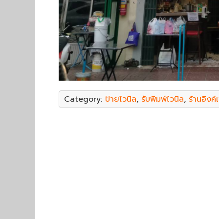
Category:
ป้ายไวนิล
,
รับพิมพ์ไวนิล
,
ร้านอิงค์เ