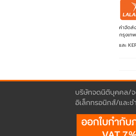
ค่าจัด
กรุงเท
และ KER
บริษัทจดนิติบุคคล/จ
อิเล็กทรอนิกส์/และช