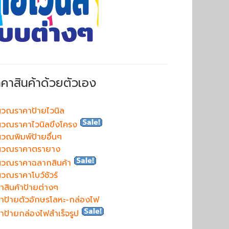
าคาสินค้าด้วยตัวเอง
วณราคาป้ายไวนิล
วณราคาไวนิลขึงโครง
วณพิมพ์ป้ายอื่นๆ
นวณราคาตรายาง
นวณราคาฉลากสินค้า
วณราคาโบว์ชัวร์
าสินค้าป้ายต่างๆ
าป้ายตัวอักษรโลหะ-กล่องไฟ
าป้ายกล่องไฟสำเร็จรูป