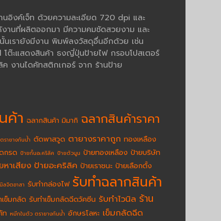
งานอิงค์เจ็ท ด้วยความละเอียด 720 dpi และ
้งานที่ผลิตออกมา มีความคมชัดสวยงาม และ
นเรายังมีงาน พิมพ์ลงวัสดุอื่นอีกด้วย เช่น
ต๊ะแสดงสินค้า ธงญี่ปุ่นป้ายไฟ กรอบโปสเตอร์
ิค งานไดคัทสติกเกอร์ จาก ร้านป้าย
นค้า
ฉลากสินค้าราคา
ฉลากสินค้า มิมากิ
ตายางราคาถูก
ตัดพาสวูด
ทองเหลือง
ตรายางกันน้ำ
ัดกรด
ป้ายทองเหลือง
ป้ายบริษัท
ป้ายกั้นอะคริลิค
ป้ายตัวนูน
ายหาเสียง
ป้ายอะคริลิค
ป้ายเราชนะ
ป้ายเลือกตั้ง
รับทำฉลากสินค้า
รับทำกล่องไฟ
นิลจิตอาสา
ร้าน
รับทำไวนิล
ำเข็มกลัด
รับทำเข็มกลัดฉีดวัคซีน
เข็มกลัดฉีด
คัท
อักษรโลหะ
หมึกในตัว ตรายางกันน้ำ