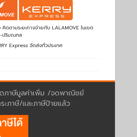
ส่ง คิดตามระยะทางจ่ายกับ LALAMOVE ในเขต
พ-ปริมณฑล
RY Express จัดส่งทั่วประเทศ
ดภาษีมูลค่าเพิ่ม /จดพาณิชย์
ำระภาษี/และภาษีป้ายแล้ว