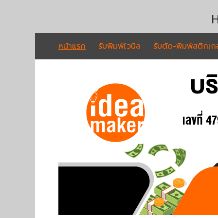
H
หน้าแรก
รับพิมพ์ไวนิล
รับตัด-พิมพ์สติกเกอ