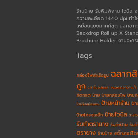
ร้านป้าย รับพิมพ์งาน ไวนิล 
ความละเอียด 1440 dpi ทำให
เหมือนแบบมากที่สุด นอกจากนั้
Backdrop Roll up X Stand โ
Brochure Holder งานอะคริล
Tags
ฉลากสิ
กล่องไฟสำเร็จรูป
ถูก
ฉากกั้นอะคริลิค
ชนิดตรายางกันน้ำ
กัดกรด
ป้าย
ป้ายกล่องไฟ
ป้ายก
ป้ายหน้าร้าน
ป้
ป้ายรับสมัครงาน
ป้ายไวนิล
ป้ายโครงเหล็ก
ป้ายไว
รับทำตรายาง
รับทำป้าย
รับท
ตรายาง
ร้านป้าย
สติ๊กเกอร์ได