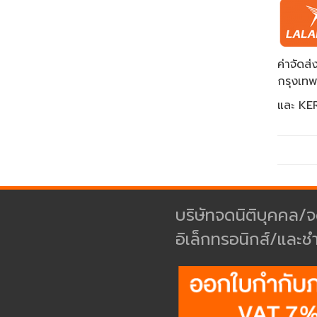
ค่าจัด
กรุงเท
และ KER
บริษัทจดนิติบุคคล/จ
อิเล็กทรอนิกส์/และช