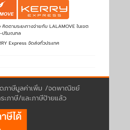
ส่ง คิดตามระยะทางจ่ายกับ LALAMOVE ในเขต
พ-ปริมณฑล
RY Express จัดส่งทั่วประเทศ
ดภาษีมูลค่าเพิ่ม /จดพาณิชย์
ำระภาษี/และภาษีป้ายแล้ว