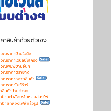
าคาสินค้าด้วยตัวเอง
วณราคาป้ายไวนิล
วณราคาไวนิลขึงโครง
วณพิมพ์ป้ายอื่นๆ
นวณราคาตรายาง
นวณราคาฉลากสินค้า
วณราคาโบว์ชัวร์
าสินค้าป้ายต่างๆ
าป้ายตัวอักษรโลหะ-กล่องไฟ
าป้ายกล่องไฟสำเร็จรูป