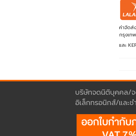
ค่าจัด
กรุงเท
และ KER
บริษัทจดนิติบุคคล/จ
อิเล็กทรอนิกส์/และช