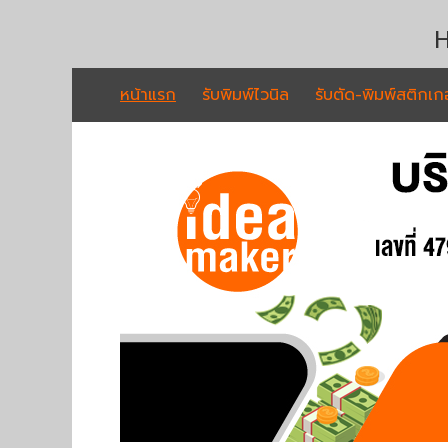
H
หน้าแรก
รับพิมพ์ไวนิล
รับตัด-พิมพ์สติกเกอ