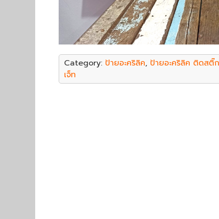
Category:
ป้ายอะคริลิค
,
ป้ายอะคริลิค ติดสติ๊
เจ็ท