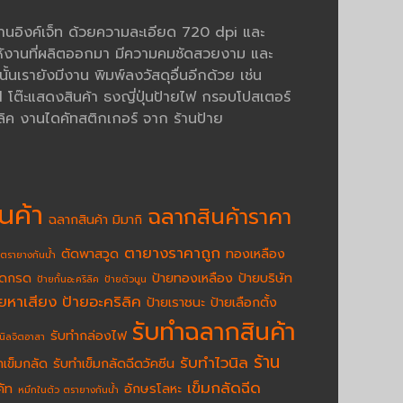
งานอิงค์เจ็ท ด้วยความละเอียด 720 dpi และ
้งานที่ผลิตออกมา มีความคมชัดสวยงาม และ
นเรายังมีงาน พิมพ์ลงวัสดุอื่นอีกด้วย เช่น
ต๊ะแสดงสินค้า ธงญี่ปุ่นป้ายไฟ กรอบโปสเตอร์
ิค งานไดคัทสติกเกอร์ จาก ร้านป้าย
นค้า
ฉลากสินค้าราคา
ฉลากสินค้า มิมากิ
ตายางราคาถูก
ตัดพาสวูด
ทองเหลือง
ตรายางกันน้ำ
ัดกรด
ป้ายทองเหลือง
ป้ายบริษัท
ป้ายกั้นอะคริลิค
ป้ายตัวนูน
ายหาเสียง
ป้ายอะคริลิค
ป้ายเราชนะ
ป้ายเลือกตั้ง
รับทำฉลากสินค้า
รับทำกล่องไฟ
นิลจิตอาสา
ร้าน
รับทำไวนิล
ำเข็มกลัด
รับทำเข็มกลัดฉีดวัคซีน
เข็มกลัดฉีด
คัท
อักษรโลหะ
หมึกในตัว ตรายางกันน้ำ