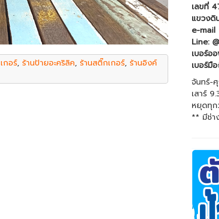
เลขที่ 
แขวงดิ
e-mail
Line: 
เบอร์ออ
กเกอร์
,
ร้านป้ายอะคริลิค
,
ร้านสติ๊กเกอร์
,
ร้านอิงค์
เบอร์มือ
จันทร์-ศ
เสาร์ 9
หยุดทุก
** มีช่า