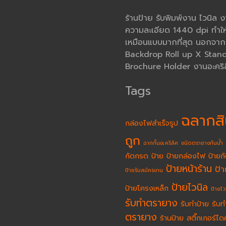
ร้านป้าย รับพิมพ์งาน ไวนิล 
ความละเอียด 1440 dpi ทำให
เหมือนแบบมากที่สุด นอกจากนั้
Backdrop Roll up X Stand โ
Brochure Holder งานอะคริล
Tags
ฉลากสิ
กล่องไฟสำเร็จรูป
ถูก
ฉากกั้นอะคริลิค
ชนิดตรายางกันน้ำ
กัดกรด
ป้าย
ป้ายกล่องไฟ
ป้ายก
ป้ายหน้าร้าน
ป้
ป้ายรับสมัครงาน
ป้ายไวนิล
ป้ายโครงเหล็ก
ป้ายไว
รับทำตรายาง
รับทำป้าย
รับท
ตรายาง
ร้านป้าย
สติ๊กเกอร์ได