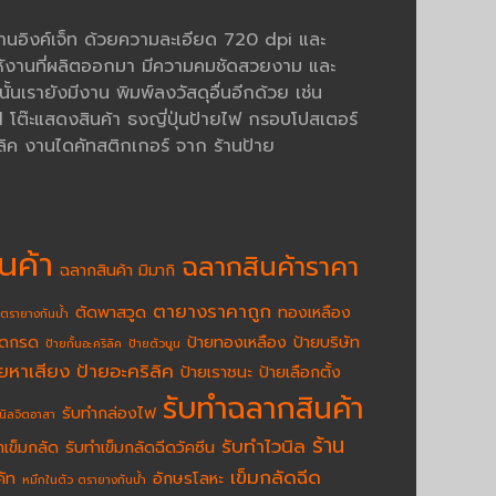
งานอิงค์เจ็ท ด้วยความละเอียด 720 dpi และ
้งานที่ผลิตออกมา มีความคมชัดสวยงาม และ
นเรายังมีงาน พิมพ์ลงวัสดุอื่นอีกด้วย เช่น
ต๊ะแสดงสินค้า ธงญี่ปุ่นป้ายไฟ กรอบโปสเตอร์
ิค งานไดคัทสติกเกอร์ จาก ร้านป้าย
นค้า
ฉลากสินค้าราคา
ฉลากสินค้า มิมากิ
ตายางราคาถูก
ตัดพาสวูด
ทองเหลือง
ตรายางกันน้ำ
ัดกรด
ป้ายทองเหลือง
ป้ายบริษัท
ป้ายกั้นอะคริลิค
ป้ายตัวนูน
ายหาเสียง
ป้ายอะคริลิค
ป้ายเราชนะ
ป้ายเลือกตั้ง
รับทำฉลากสินค้า
รับทำกล่องไฟ
นิลจิตอาสา
ร้าน
รับทำไวนิล
ำเข็มกลัด
รับทำเข็มกลัดฉีดวัคซีน
เข็มกลัดฉีด
คัท
อักษรโลหะ
หมึกในตัว ตรายางกันน้ำ