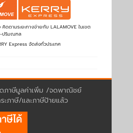
ส่ง คิดตามระยะทางจ่ายกับ LALAMOVE ในเขต
พ-ปริมณฑล
RY Express จัดส่งทั่วประเทศ
ดภาษีมูลค่าเพิ่ม /จดพาณิชย์
ำระภาษี/และภาษีป้ายแล้ว