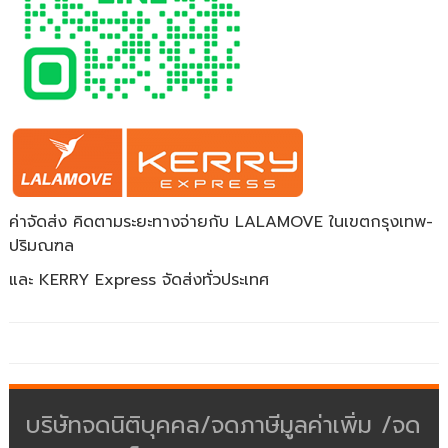
ค่าจัดส่ง คิดตามระยะทางจ่ายกับ LALAMOVE ในเขตกรุงเทพ-
ปริมณฑล
และ KERRY Express จัดส่งทั่วประเทศ
บริษัทจดนิติบุคคล/จดภาษีมูลค่าเพิ่ม /จด