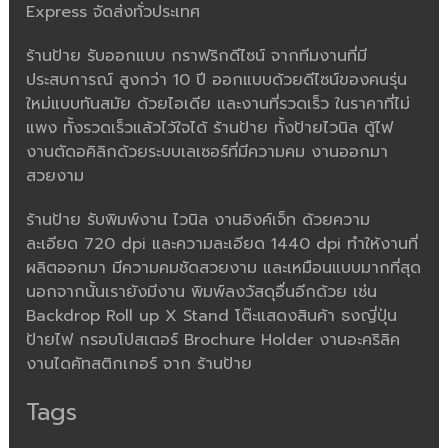
Express จัดส่งทั่วประเทศ
ร้านป้าย รับออกแบบ กราฟริกดีไซน์ จากทีมงานที่มี
ประสบการณ์ สูงกว่า 10 ปี ออกแบบด้วยดีไซน์ของคนรุ่น
ใหม่แบบทันสมัย ด้วยไอเดีย และงานที่รวดเร็ว ในราคาที่ไม่
แพง ทั้งรวดเร็วแล้วไว้ใจได้ ร้านป้าย ทั้งป้ายไวนิล ตู้ไฟ
งานตัดอคิลิกด้วยระบบเลเซอร์ที่มีความคม งานออกมา
สวยงาม
ร้านป้าย รับพิมพ์งาน ไวนิล งานอิงค์เจ็ท ด้วยความ
ละเอียด 720 dpi และความละเอียด 1440 dpi ทำให้งานที่
ผลิตออกมา มีความคมชัดสวยงาม และเหมือนแบบมากที่สุด
นอกจากนั้นเรายังมีงาน พิมพ์ลงวัสดุอื่นอีกด้วย เช่น
Backdrop Roll up X Stand โต๊ะแสดงสินค้า ธงญี่ปุ่น
ป้ายไฟ กรอบโปสเตอร์ Brochure Holder งานอะคริลิค
งานไดคัทสติกเกอร์ จาก ร้านป้าย
Tags