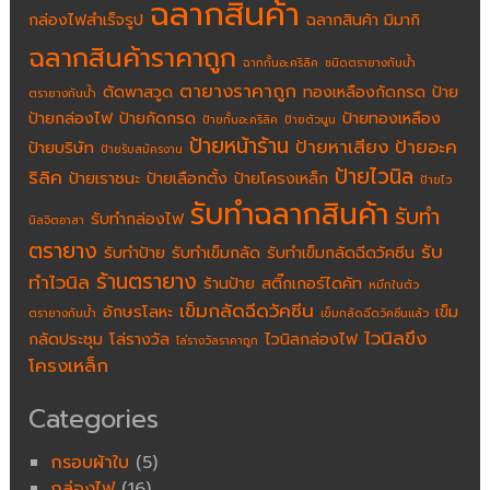
ฉลากสินค้า
กล่องไฟสำเร็จรูป
ฉลากสินค้า มิมากิ
ฉลากสินค้าราคาถูก
ฉากกั้นอะคริลิค
ชนิดตรายางกันน้ำ
ตายางราคาถูก
ตัดพาสวูด
ทองเหลืองกัดกรด
ป้าย
ตรายางกันน้ำ
ป้ายกล่องไฟ
ป้ายกัดกรด
ป้ายทองเหลือง
ป้ายกั้นอะคริลิค
ป้ายตัวนูน
ป้ายหน้าร้าน
ป้ายหาเสียง
ป้ายอะค
ป้ายบริษัท
ป้ายรับสมัครงาน
ป้ายไวนิล
ริลิค
ป้ายเราชนะ
ป้ายเลือกตั้ง
ป้ายโครงเหล็ก
ป้ายไว
รับทำฉลากสินค้า
รับทำ
รับทำกล่องไฟ
นิลจิตอาสา
ตรายาง
รับ
รับทำป้าย
รับทำเข็มกลัด
รับทำเข็มกลัดฉีดวัคซีน
ร้านตรายาง
ทำไวนิล
ร้านป้าย
สติ๊กเกอร์ไดคัท
หมึกในตัว
เข็มกลัดฉีดวัคซีน
อักษรโลหะ
เข็ม
ตรายางกันน้ำ
เข็มกลัดฉีดวัคซีนแล้ว
ไวนิลขึง
กลัดประชุม
โล่รางวัล
ไวนิลกล่องไฟ
โล่รางวัลราคาถูก
โครงเหล็ก
Categories
กรอบผ้าใบ
(5)
กล่องไฟ
(16)