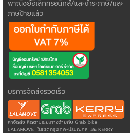
พาณิชย์อิเล็กทรอนิกส์/และชำระภาษี/และ
ภาษีป้ายแล้ว
บริการจัดส่งรวดเร็ว
ค่าจัดส่ง คิดตามระยะทางจ่ายกับ Grab bike
LALAMOVE ในเขตกรุงเทพ-ปริมณฑล และ KERRY