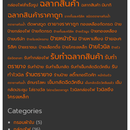
ฉลากสินค้า
กล่องไฟสำเร็จรูป
ฉลากสินค้า มิมากิ
ฉลากสินค้าราคาถูก
ฉากกั้นอะคริลิค
ชนิดตรายางกันน้ำ
ตายางราคาถูก
ตัดพาสวูด
ทองเหลืองกัดกรด
ป้าย
ตรายางกันน้ำ
ป้ายกล่องไฟ
ป้ายกัดกรด
ป้ายทองเหลือง
ป้ายกั้นอะคริลิค
ป้ายตัวนูน
ป้ายหน้าร้าน
ป้ายหาเสียง
ป้ายอะค
ป้ายบริษัท
ป้ายรับสมัครงาน
ป้ายไวนิล
ริลิค
ป้ายเราชนะ
ป้ายเลือกตั้ง
ป้ายโครงเหล็ก
ป้ายไว
รับทำฉลากสินค้า
รับทำ
รับทำกล่องไฟ
นิลจิตอาสา
ตรายาง
รับ
รับทำป้าย
รับทำเข็มกลัด
รับทำเข็มกลัดฉีดวัคซีน
ร้านตรายาง
ทำไวนิล
ร้านป้าย
สติ๊กเกอร์ไดคัท
หมึกในตัว
เข็มกลัดฉีดวัคซีน
อักษรโลหะ
เข็ม
ตรายางกันน้ำ
เข็มกลัดฉีดวัคซีนแล้ว
ไวนิลขึง
กลัดประชุม
โล่รางวัล
ไวนิลกล่องไฟ
โล่รางวัลราคาถูก
โครงเหล็ก
Categories
กรอบผ้าใบ
(5)
กล่องไฟ
(16)