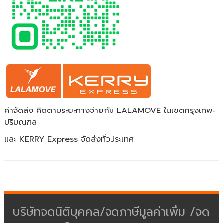
ค่าจัดส่ง คิดตามระยะทางจ่ายกับ LALAMOVE ในเขตกรุงเทพ-
ปริมณฑล
และ KERRY Express จัดส่งทั่วประเทศ
บริษัทจดนิติบุคคล/จดภาษีมูลค่าเพิ่ม /จด