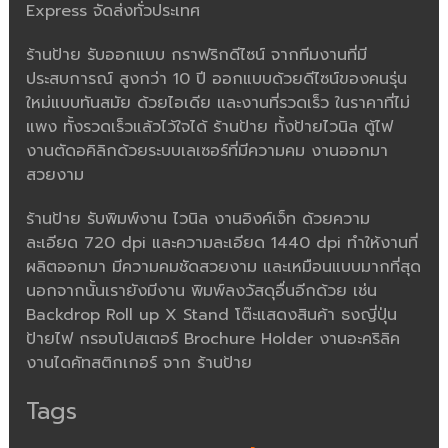
Express จัดส่งทั่วประเทศ
ร้านป้าย รับออกแบบ กราฟริกดีไซน์ จากทีมงานที่มี
ประสบการณ์ สูงกว่า 10 ปี ออกแบบด้วยดีไซน์ของคนรุ่น
ใหม่แบบทันสมัย ด้วยไอเดีย และงานที่รวดเร็ว ในราคาที่ไม่
แพง ทั้งรวดเร็วแล้วไว้ใจได้ ร้านป้าย ทั้งป้ายไวนิล ตู้ไฟ
งานตัดอคิลิกด้วยระบบเลเซอร์ที่มีความคม งานออกมา
สวยงาม
ร้านป้าย รับพิมพ์งาน ไวนิล งานอิงค์เจ็ท ด้วยความ
ละเอียด 720 dpi และความละเอียด 1440 dpi ทำให้งานที่
ผลิตออกมา มีความคมชัดสวยงาม และเหมือนแบบมากที่สุด
นอกจากนั้นเรายังมีงาน พิมพ์ลงวัสดุอื่นอีกด้วย เช่น
Backdrop Roll up X Stand โต๊ะแสดงสินค้า ธงญี่ปุ่น
ป้ายไฟ กรอบโปสเตอร์ Brochure Holder งานอะคริลิค
งานไดคัทสติกเกอร์ จาก ร้านป้าย
Tags