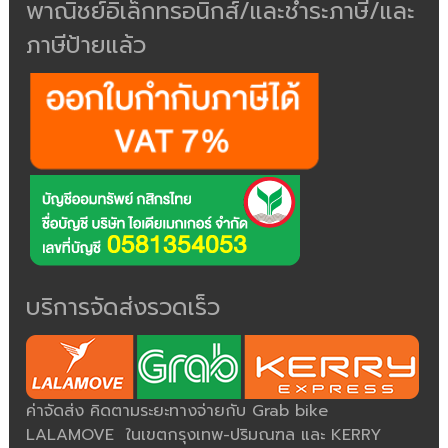
พาณิชย์อิเล็กทรอนิกส์/และชำระภาษี/และ
ภาษีป้ายแล้ว
บริการจัดส่งรวดเร็ว
ค่าจัดส่ง คิดตามระยะทางจ่ายกับ Grab bike
LALAMOVE ในเขตกรุงเทพ-ปริมณฑล และ KERRY