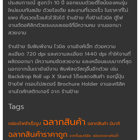
ประสบการณ์ สูงกว่า 10 ปี ออกแบบด้วยดีไซน์ของคนรุ่น
ใหม่แบบทันสมัย ด้วยไอเดีย และงานที่รวดเร็ว ในราคาที่ไม่
แพง ทั้งรวดเร็วแล้วไว้ใจได้ ร้านป้าย ทั้งป้ายไวนิล ตู้ไฟ
งานตัดอคิลิกด้วยระบบเลเซอร์ที่มีความคม งานออกมา
สวยงาม
ร้านป้าย รับพิมพ์งาน ไวนิล งานอิงค์เจ็ท ด้วยความ
ละเอียด 720 dpi และความละเอียด 1440 dpi ทำให้งานที่
ผลิตออกมา มีความคมชัดสวยงาม และเหมือนแบบมากที่สุด
นอกจากนั้นเรายังมีงาน พิมพ์ลงวัสดุอื่นอีกด้วย เช่น
Backdrop Roll up X Stand โต๊ะแสดงสินค้า ธงญี่ปุ่น
ป้ายไฟ กรอบโปสเตอร์ Brochure Holder งานอะคริลิค
งานไดคัทสติกเกอร์ จาก ร้านป้าย
Tags
ฉลากสินค้า
กล่องไฟสำเร็จรูป
ฉลากสินค้า มิมากิ
ฉลากสินค้าราคาถูก
ฉากกั้นอะคริลิค
ชนิดตรายางกันน้ำ