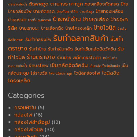
ตายางราคาถูก
ตัดพาสวูด
ทองเหลืองกัดกรด
ป้าย
ตรายางกันน้ำ
ป้ายกล่องไฟ
ป้ายกัดกรด
ป้ายทองเหลือง
ป้ายกั้นอะคริลิค
ป้ายตัวนูน
ป้ายหน้าร้าน
ป้ายหาเสียง
ป้ายอะค
ป้ายบริษัท
ป้ายรับสมัครงาน
ป้ายไวนิล
ริลิค
ป้ายเราชนะ
ป้ายเลือกตั้ง
ป้ายโครงเหล็ก
ป้ายไว
รับทำฉลากสินค้า
รับทำ
รับทำกล่องไฟ
นิลจิตอาสา
ตรายาง
รับ
รับทำป้าย
รับทำเข็มกลัด
รับทำเข็มกลัดฉีดวัคซีน
ร้านตรายาง
ทำไวนิล
ร้านป้าย
สติ๊กเกอร์ไดคัท
หมึกในตัว
เข็มกลัดฉีดวัคซีน
อักษรโลหะ
เข็ม
ตรายางกันน้ำ
เข็มกลัดฉีดวัคซีนแล้ว
ไวนิลขึง
กลัดประชุม
โล่รางวัล
ไวนิลกล่องไฟ
โล่รางวัลราคาถูก
โครงเหล็ก
Categories
กรอบผ้าใบ
(5)
กล่องไฟ
(16)
กล่องไฟสำเร็จรูป
(12)
กล่องไฟไวนิล
(30)