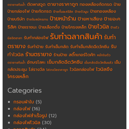
ตายางราคาถูก
ตัดพาสวูด
ทองเหลืองกัดกรด
ป้าย
ตรายางกันน้ำ
ป้ายกล่องไฟ
ป้ายกัดกรด
ป้ายทองเหลือง
ป้ายกั้นอะคริลิค
ป้ายตัวนูน
ป้ายหน้าร้าน
ป้ายหาเสียง
ป้ายอะค
ป้ายบริษัท
ป้ายรับสมัครงาน
ป้ายไวนิล
ริลิค
ป้ายเราชนะ
ป้ายเลือกตั้ง
ป้ายโครงเหล็ก
ป้ายไว
รับทำฉลากสินค้า
รับทำ
รับทำกล่องไฟ
นิลจิตอาสา
ตรายาง
รับ
รับทำป้าย
รับทำเข็มกลัด
รับทำเข็มกลัดฉีดวัคซีน
ร้านตรายาง
ทำไวนิล
ร้านป้าย
สติ๊กเกอร์ไดคัท
หมึกในตัว
เข็มกลัดฉีดวัคซีน
อักษรโลหะ
เข็ม
ตรายางกันน้ำ
เข็มกลัดฉีดวัคซีนแล้ว
ไวนิลขึง
กลัดประชุม
โล่รางวัล
ไวนิลกล่องไฟ
โล่รางวัลราคาถูก
โครงเหล็ก
Categories
กรอบผ้าใบ
(5)
กล่องไฟ
(16)
กล่องไฟสำเร็จรูป
(12)
กล่องไฟไวนิล
(30)