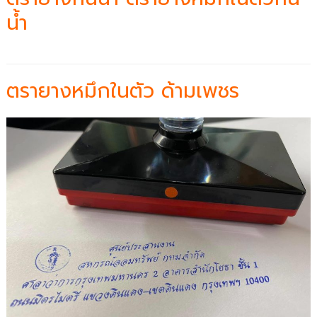
น้ำ
ตรายางหมึกในตัว ด้ามเพชร