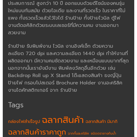
ประสบการณ์ สูงกว่า 10 ปี ออกแบบด้วยดีไซน์ของคนรุ่น
ใหม่แบบทันสมัย ด้วยไอเดีย และงานที่รวดเร็ว ในราคาที่ไม่
แพง ทั้งรวดเร็วแล้วไว้ใจได้ ร้านป้าย ทั้งป้ายไวนิล ตู้ไฟ
งานตัดอคิลิกด้วยระบบเลเซอร์ที่มีความคม งานออกมา
สวยงาม
ร้านป้าย รับพิมพ์งาน ไวนิล งานอิงค์เจ็ท ด้วยความ
ละเอียด 720 dpi และความละเอียด 1440 dpi ทำให้งานที่
ผลิตออกมา มีความคมชัดสวยงาม และเหมือนแบบมากที่สุด
นอกจากนั้นเรายังมีงาน พิมพ์ลงวัสดุอื่นอีกด้วย เช่น
Backdrop Roll up X Stand โต๊ะแสดงสินค้า ธงญี่ปุ่น
ป้ายไฟ กรอบโปสเตอร์ Brochure Holder งานอะคริลิค
งานไดคัทสติกเกอร์ จาก ร้านป้าย
Tags
ฉลากสินค้า
กล่องไฟสำเร็จรูป
ฉลากสินค้า มิมากิ
ฉลากสินค้าราคาถูก
ฉากกั้นอะคริลิค
ชนิดตรายางกันน้ำ