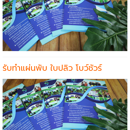
รับทำแผ่นพับ ใบปลิว โบว์ชัวร์