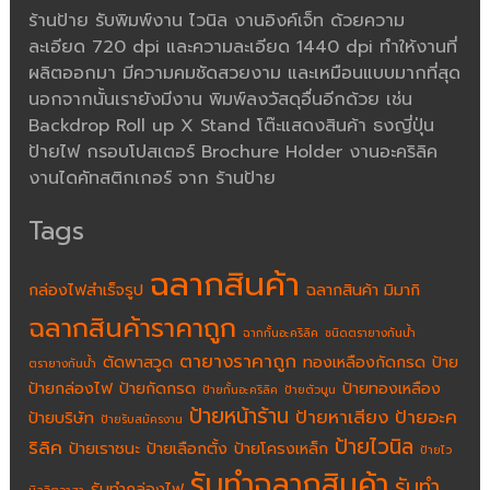
ร้านป้าย รับพิมพ์งาน ไวนิล งานอิงค์เจ็ท ด้วยความ
ละเอียด 720 dpi และความละเอียด 1440 dpi ทำให้งานที่
ผลิตออกมา มีความคมชัดสวยงาม และเหมือนแบบมากที่สุด
นอกจากนั้นเรายังมีงาน พิมพ์ลงวัสดุอื่นอีกด้วย เช่น
Backdrop Roll up X Stand โต๊ะแสดงสินค้า ธงญี่ปุ่น
ป้ายไฟ กรอบโปสเตอร์ Brochure Holder งานอะคริลิค
งานไดคัทสติกเกอร์ จาก ร้านป้าย
Tags
ฉลากสินค้า
กล่องไฟสำเร็จรูป
ฉลากสินค้า มิมากิ
ฉลากสินค้าราคาถูก
ฉากกั้นอะคริลิค
ชนิดตรายางกันน้ำ
ตายางราคาถูก
ตัดพาสวูด
ทองเหลืองกัดกรด
ป้าย
ตรายางกันน้ำ
ป้ายกล่องไฟ
ป้ายกัดกรด
ป้ายทองเหลือง
ป้ายกั้นอะคริลิค
ป้ายตัวนูน
ป้ายหน้าร้าน
ป้ายหาเสียง
ป้ายอะค
ป้ายบริษัท
ป้ายรับสมัครงาน
ป้ายไวนิล
ริลิค
ป้ายเราชนะ
ป้ายเลือกตั้ง
ป้ายโครงเหล็ก
ป้ายไว
รับทำฉลากสินค้า
รับทำ
รับทำกล่องไฟ