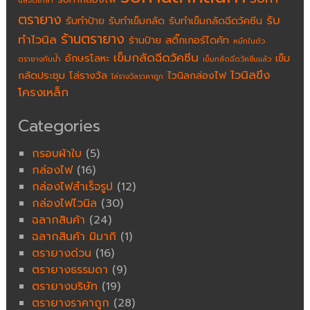
นิลจิตอาสา
ตรายาง
รับ
รับทำป้าย
รับทำเข็มกลัด
รับทำเข็มกลัดฉีดวัคซีน
ร้านตรายาง
ทำไวนิล
ร้านป้าย
สติ๊กเกอร์ไดคัท
หมึกในตัว
เข็มกลัดฉีดวัคซีน
อักษรโลหะ
เข็ม
ตรายางกันน้ำ
เข็มกลัดฉีดวัคซีนแล้ว
ไวนิลขึง
กลัดประชุม
โล่รางวัล
ไวนิลกล่องไฟ
โล่รางวัลราคาถูก
โครงเหล็ก
Categories
กรอบผ้าใบ
(5)
กล่องไฟ
(16)
กล่องไฟสำเร็จรูป
(12)
กล่องไฟไวนิล
(30)
ฉลากสินค้า
(24)
ฉลากสินค้า มิมากิ
(1)
ตรายางด่วน
(16)
ตรายางธรรมดา
(9)
ตรายางบริษัท
(19)
ตรายางราคาถูก
(28)