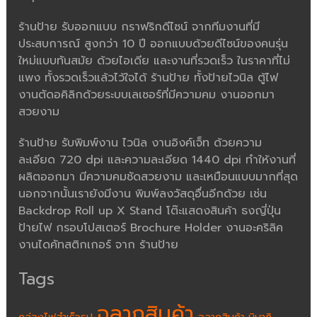
ร้านป้าย รับออกแบบ กราฟริกดีไซน์ จากทีมงานที่มี
ประสบการณ์ สูงกว่า 10 ปี ออกแบบด้วยดีไซน์ของคนรุ่น
ใหม่แบบทันสมัย ด้วยไอเดีย และงานที่รวดเร็ว ในราคาที่ไม่
แพง ทั้งรวดเร็วแล้วไว้ใจได้ ร้านป้าย ทั้งป้ายไวนิล ตู้ไฟ
งานตัดอคิลิกด้วยระบบเลเซอร์ที่มีความคม งานออกมา
สวยงาม
ร้านป้าย รับพิมพ์งาน ไวนิล งานอิงค์เจ็ท ด้วยความ
ละเอียด 720 dpi และความละเอียด 1440 dpi ทำให้งานที่
ผลิตออกมา มีความคมชัดสวยงาม และเหมือนแบบมากที่สุด
นอกจากนั้นเรายังมีงาน พิมพ์ลงวัสดุอื่นอีกด้วย เช่น
Backdrop Roll up X Stand โต๊ะแสดงสินค้า ธงญี่ปุ่น
ป้ายไฟ กรอบโปสเตอร์ Brochure Holder งานอะคริลิค
งานไดคัทสติกเกอร์ จาก ร้านป้าย
Tags
ฉลากสินค้า