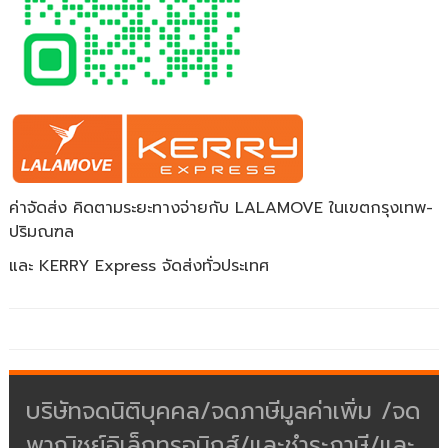
ค่าจัดส่ง คิดตามระยะทางจ่ายกับ LALAMOVE ในเขตกรุงเทพ-
ปริมณฑล
และ KERRY Express จัดส่งทั่วประเทศ
บริษัทจดนิติบุคคล/จดภาษีมูลค่าเพิ่ม /จด
พาณิชย์อิเล็กทรอนิกส์/และชำระภาษี/และ