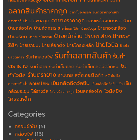
กล่องไฟสำเร็จรูป
ฉลากสินค้า มิมากิ
ฉลากสินค้าราคาถูก
ฉากกั้นอะคริลิค
ชนิดตรายางกันน้ำ
ตายางราคาถูก
ตัดพาสวูด
ทองเหลืองกัดกรด
ป้าย
ตรายางกันน้ำ
ป้ายกล่องไฟ
ป้ายกัดกรด
ป้ายทองเหลือง
ป้ายกั้นอะคริลิค
ป้ายตัวนูน
ป้ายหน้าร้าน
ป้ายหาเสียง
ป้ายอะค
ป้ายบริษัท
ป้ายรับสมัครงาน
ป้ายไวนิล
ริลิค
ป้ายเราชนะ
ป้ายเลือกตั้ง
ป้ายโครงเหล็ก
ป้ายไว
รับทำฉลากสินค้า
รับทำ
รับทำกล่องไฟ
นิลจิตอาสา
ตรายาง
รับ
รับทำป้าย
รับทำเข็มกลัด
รับทำเข็มกลัดฉีดวัคซีน
ร้านตรายาง
ทำไวนิล
ร้านป้าย
สติ๊กเกอร์ไดคัท
หมึกในตัว
เข็มกลัดฉีดวัคซีน
อักษรโลหะ
เข็ม
ตรายางกันน้ำ
เข็มกลัดฉีดวัคซีนแล้ว
ไวนิลขึง
กลัดประชุม
โล่รางวัล
ไวนิลกล่องไฟ
โล่รางวัลราคาถูก
โครงเหล็ก
Categories
กรอบผ้าใบ
(5)
กล่องไฟ
(16)