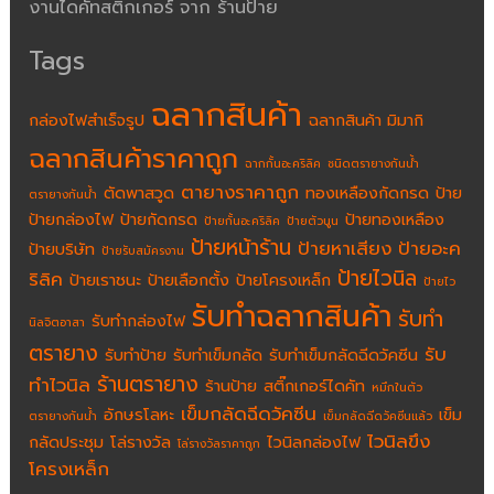
งานไดคัทสติกเกอร์ จาก ร้านป้าย
Tags
ฉลากสินค้า
กล่องไฟสำเร็จรูป
ฉลากสินค้า มิมากิ
ฉลากสินค้าราคาถูก
ฉากกั้นอะคริลิค
ชนิดตรายางกันน้ำ
ตายางราคาถูก
ตัดพาสวูด
ทองเหลืองกัดกรด
ป้าย
ตรายางกันน้ำ
ป้ายกล่องไฟ
ป้ายกัดกรด
ป้ายทองเหลือง
ป้ายกั้นอะคริลิค
ป้ายตัวนูน
ป้ายหน้าร้าน
ป้ายหาเสียง
ป้ายอะค
ป้ายบริษัท
ป้ายรับสมัครงาน
ป้ายไวนิล
ริลิค
ป้ายเราชนะ
ป้ายเลือกตั้ง
ป้ายโครงเหล็ก
ป้ายไว
รับทำฉลากสินค้า
รับทำ
รับทำกล่องไฟ
นิลจิตอาสา
ตรายาง
รับ
รับทำป้าย
รับทำเข็มกลัด
รับทำเข็มกลัดฉีดวัคซีน
ร้านตรายาง
ทำไวนิล
ร้านป้าย
สติ๊กเกอร์ไดคัท
หมึกในตัว
เข็มกลัดฉีดวัคซีน
อักษรโลหะ
เข็ม
ตรายางกันน้ำ
เข็มกลัดฉีดวัคซีนแล้ว
ไวนิลขึง
กลัดประชุม
โล่รางวัล
ไวนิลกล่องไฟ
โล่รางวัลราคาถูก
โครงเหล็ก