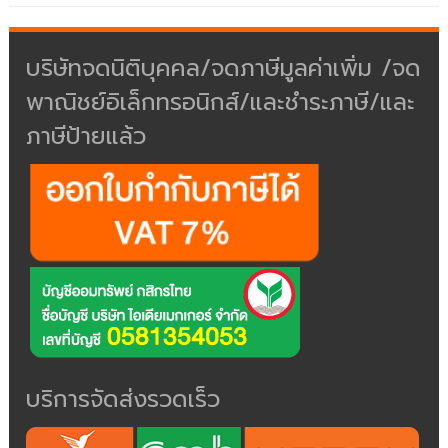
บริษัทจดนิติบุคคล/จดภาษีมูลค่าเพิ่ม /จด
พาณิชย์อิเล็กทรอนิกส์/และชำระภาษี/และ
ภาษีป้ายแล้ว
บริการจัดส่งรวดเร็ว