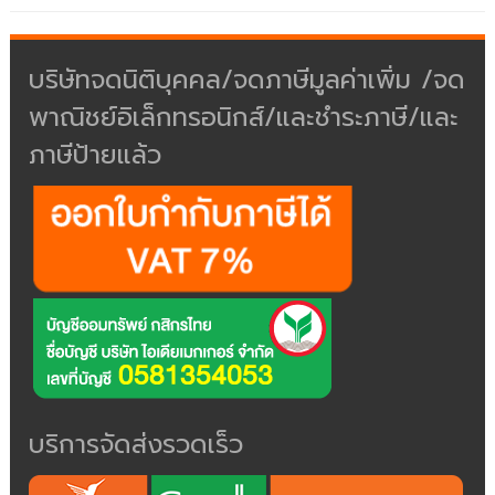
บริษัทจดนิติบุคคล/จดภาษีมูลค่าเพิ่ม /จด
พาณิชย์อิเล็กทรอนิกส์/และชำระภาษี/และ
ภาษีป้ายแล้ว
บริการจัดส่งรวดเร็ว