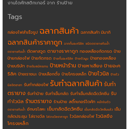
งานไดคัทสติกเกอร์ จาก ร้านป้าย
Tags
ฉลากสินค้า
กล่องไฟสำเร็จรูป
ฉลากสินค้า มิมากิ
ฉลากสินค้าราคาถูก
ฉากกั้นอะคริลิค
ชนิดตรายางกันน้ำ
ตายางราคาถูก
ตัดพาสวูด
ทองเหลืองกัดกรด
ป้าย
ตรายางกันน้ำ
ป้ายกล่องไฟ
ป้ายกัดกรด
ป้ายทองเหลือง
ป้ายกั้นอะคริลิค
ป้ายตัวนูน
ป้ายหน้าร้าน
ป้ายหาเสียง
ป้ายอะค
ป้ายบริษัท
ป้ายรับสมัครงาน
ป้ายไวนิล
ริลิค
ป้ายเราชนะ
ป้ายเลือกตั้ง
ป้ายโครงเหล็ก
ป้ายไว
รับทำฉลากสินค้า
รับทำ
รับทำกล่องไฟ
นิลจิตอาสา
ตรายาง
รับ
รับทำป้าย
รับทำเข็มกลัด
รับทำเข็มกลัดฉีดวัคซีน
ร้านตรายาง
ทำไวนิล
ร้านป้าย
สติ๊กเกอร์ไดคัท
หมึกในตัว
เข็มกลัดฉีดวัคซีน
อักษรโลหะ
เข็ม
ตรายางกันน้ำ
เข็มกลัดฉีดวัคซีนแล้ว
ไวนิลขึง
กลัดประชุม
โล่รางวัล
ไวนิลกล่องไฟ
โล่รางวัลราคาถูก
โครงเหล็ก