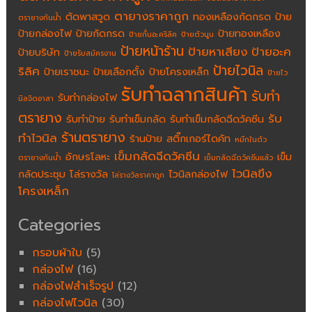
ตายางราคาถูก
ตัดพาสวูด
ทองเหลืองกัดกรด
ป้าย
ตรายางกันน้ำ
ป้ายกล่องไฟ
ป้ายกัดกรด
ป้ายทองเหลือง
ป้ายกั้นอะคริลิค
ป้ายตัวนูน
ป้ายหน้าร้าน
ป้ายหาเสียง
ป้ายอะค
ป้ายบริษัท
ป้ายรับสมัครงาน
ป้ายไวนิล
ริลิค
ป้ายเราชนะ
ป้ายเลือกตั้ง
ป้ายโครงเหล็ก
ป้ายไว
รับทำฉลากสินค้า
รับทำ
รับทำกล่องไฟ
นิลจิตอาสา
ตรายาง
รับ
รับทำป้าย
รับทำเข็มกลัด
รับทำเข็มกลัดฉีดวัคซีน
ร้านตรายาง
ทำไวนิล
ร้านป้าย
สติ๊กเกอร์ไดคัท
หมึกในตัว
เข็มกลัดฉีดวัคซีน
อักษรโลหะ
เข็ม
ตรายางกันน้ำ
เข็มกลัดฉีดวัคซีนแล้ว
ไวนิลขึง
กลัดประชุม
โล่รางวัล
ไวนิลกล่องไฟ
โล่รางวัลราคาถูก
โครงเหล็ก
Categories
กรอบผ้าใบ
(5)
กล่องไฟ
(16)
กล่องไฟสำเร็จรูป
(12)
กล่องไฟไวนิล
(30)