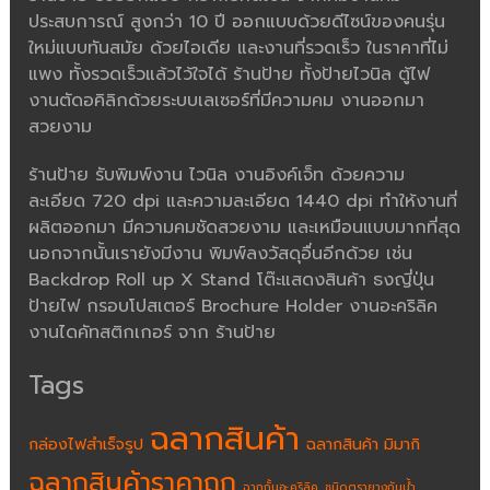
ประสบการณ์ สูงกว่า 10 ปี ออกแบบด้วยดีไซน์ของคนรุ่น
ใหม่แบบทันสมัย ด้วยไอเดีย และงานที่รวดเร็ว ในราคาที่ไม่
แพง ทั้งรวดเร็วแล้วไว้ใจได้ ร้านป้าย ทั้งป้ายไวนิล ตู้ไฟ
งานตัดอคิลิกด้วยระบบเลเซอร์ที่มีความคม งานออกมา
สวยงาม
ร้านป้าย รับพิมพ์งาน ไวนิล งานอิงค์เจ็ท ด้วยความ
ละเอียด 720 dpi และความละเอียด 1440 dpi ทำให้งานที่
ผลิตออกมา มีความคมชัดสวยงาม และเหมือนแบบมากที่สุด
นอกจากนั้นเรายังมีงาน พิมพ์ลงวัสดุอื่นอีกด้วย เช่น
Backdrop Roll up X Stand โต๊ะแสดงสินค้า ธงญี่ปุ่น
ป้ายไฟ กรอบโปสเตอร์ Brochure Holder งานอะคริลิค
งานไดคัทสติกเกอร์ จาก ร้านป้าย
Tags
ฉลากสินค้า
กล่องไฟสำเร็จรูป
ฉลากสินค้า มิมากิ
ฉลากสินค้าราคาถูก
ฉากกั้นอะคริลิค
ชนิดตรายางกันน้ำ