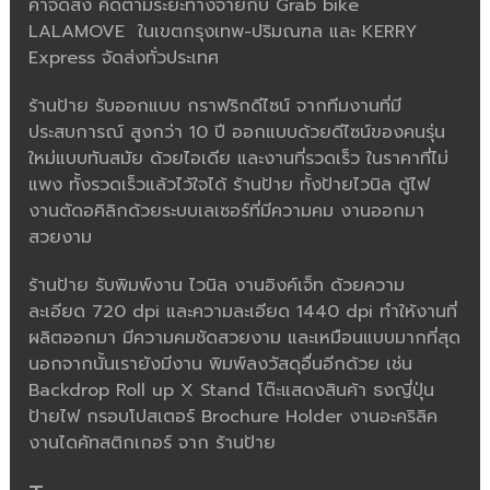
ค่าจัดส่ง คิดตามระยะทางจ่ายกับ Grab bike
LALAMOVE ในเขตกรุงเทพ-ปริมณฑล และ KERRY
Express จัดส่งทั่วประเทศ
ร้านป้าย รับออกแบบ กราฟริกดีไซน์ จากทีมงานที่มี
ประสบการณ์ สูงกว่า 10 ปี ออกแบบด้วยดีไซน์ของคนรุ่น
ใหม่แบบทันสมัย ด้วยไอเดีย และงานที่รวดเร็ว ในราคาที่ไม่
แพง ทั้งรวดเร็วแล้วไว้ใจได้ ร้านป้าย ทั้งป้ายไวนิล ตู้ไฟ
งานตัดอคิลิกด้วยระบบเลเซอร์ที่มีความคม งานออกมา
สวยงาม
ร้านป้าย รับพิมพ์งาน ไวนิล งานอิงค์เจ็ท ด้วยความ
ละเอียด 720 dpi และความละเอียด 1440 dpi ทำให้งานที่
ผลิตออกมา มีความคมชัดสวยงาม และเหมือนแบบมากที่สุด
นอกจากนั้นเรายังมีงาน พิมพ์ลงวัสดุอื่นอีกด้วย เช่น
Backdrop Roll up X Stand โต๊ะแสดงสินค้า ธงญี่ปุ่น
ป้ายไฟ กรอบโปสเตอร์ Brochure Holder งานอะคริลิค
งานไดคัทสติกเกอร์ จาก ร้านป้าย