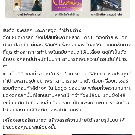
รับตัด อะคริลิค และพาสวูด ทำป้ายต่าง
อีกแผ่นอะคริลิค ยังมีสีสันที่หลากหลาย โดยไม่ต้องทำสีเพิ่มอีก
ด้วย ปัจจุบันแผ่นอะคริลิคใช้เครื่องเลเซอร์ตัดจะให้ความคมชัดมาก
ที่สุด ต่างจากการทำป้ายในสมัยก่อนจะใช้ใบเลื่อย ฉลุให้เป็นตัว
อักษร อคิลิกมีน้ำหนักไม่มาก สามารถเพิ่มความโดยเด่นให้ป้าย
ร้าน
และเป็นที่นิยมอย่างมากใน ร้านป้าย งานอคริลิกสามารถประยุกต์
ทำป้ายหลายรูปแบบ เพราะสามารถเอามาตัดด้วยเครื่องเลเซอร์
รวมถึงกอบทำสีต่างๆ ใน Logo ของป้าย พร้อมทั้งความทนทาน
ของอคริลิกนั้นก็ใช้ทนนานหลายปี กว่าที่จะเปลี่ยน แถมยังให้สี
เหมือนเดิม ไม่ซีดจางอีกด้วย ราคาก็ไม่แพงมากสามารถจับต้อง
ได้ สนใจงานอคิลิกติดต่อเราได้เลยครับ
เครื่องเลเซอร์สามารถ สร้างสรรค์งานป้ายได้หลายรูปแบบ ให้
ป้ายของคุณน่าสนใจยิ่งขึ้น