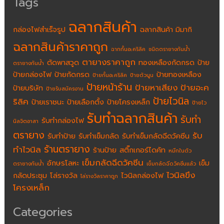
Tags
ฉลากสินค้า
กล่องไฟสำเร็จรูป
ฉลากสินค้า มิมากิ
ฉลากสินค้าราคาถูก
ฉากกั้นอะคริลิค
ชนิดตรายางกันน้ำ
ตายางราคาถูก
ตัดพาสวูด
ทองเหลืองกัดกรด
ป้าย
ตรายางกันน้ำ
ป้ายกล่องไฟ
ป้ายกัดกรด
ป้ายทองเหลือง
ป้ายกั้นอะคริลิค
ป้ายตัวนูน
ป้ายหน้าร้าน
ป้ายหาเสียง
ป้ายอะค
ป้ายบริษัท
ป้ายรับสมัครงาน
ป้ายไวนิล
ริลิค
ป้ายเราชนะ
ป้ายเลือกตั้ง
ป้ายโครงเหล็ก
ป้ายไว
รับทำฉลากสินค้า
รับทำ
รับทำกล่องไฟ
นิลจิตอาสา
ตรายาง
รับ
รับทำป้าย
รับทำเข็มกลัด
รับทำเข็มกลัดฉีดวัคซีน
ร้านตรายาง
ทำไวนิล
ร้านป้าย
สติ๊กเกอร์ไดคัท
หมึกในตัว
เข็มกลัดฉีดวัคซีน
อักษรโลหะ
เข็ม
ตรายางกันน้ำ
เข็มกลัดฉีดวัคซีนแล้ว
ไวนิลขึง
กลัดประชุม
โล่รางวัล
ไวนิลกล่องไฟ
โล่รางวัลราคาถูก
โครงเหล็ก
Categories