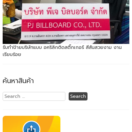
รับทำป้ายบริษัทแบบ อคริลิกติดสติ๊กเกอร์ สีสันสวยงาม งาน
เรียบร้อย
ค้นหาสินค้า