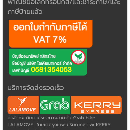
พาณิชย์อิเล็กทรอนิกส์/และชำระภาษี/และ
ภาษีป้ายแล้ว
บริการจัดส่งรวดเร็ว
ค่าจัดส่ง คิดตามระยะทางจ่ายกับ Grab bike
LALAMOVE ในเขตกรุงเทพ-ปริมณฑล และ KERRY