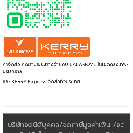
ค่าจัดส่ง คิดตามระยะทางจ่ายกับ LALAMOVE ในเขตกรุงเทพ-
ปริมณฑล
และ KERRY Express จัดส่งทั่วประเทศ
บริษัทจดนิติบุคคล/จดภาษีมูลค่าเพิ่ม /จด