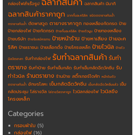
ฉลากสินค้า
กล่องไฟสำเร็จรูป
ฉลากสินค้า มิมากิ
ฉลากสินค้าราคาถูก
ฉากกั้นอะคริลิค
ชนิดตรายางกันน้ำ
ตายางราคาถูก
ตัดพาสวูด
ทองเหลืองกัดกรด
ป้าย
ตรายางกันน้ำ
ป้ายกล่องไฟ
ป้ายกัดกรด
ป้ายทองเหลือง
ป้ายกั้นอะคริลิค
ป้ายตัวนูน
ป้ายหน้าร้าน
ป้ายหาเสียง
ป้ายอะค
ป้ายบริษัท
ป้ายรับสมัครงาน
ป้ายไวนิล
ริลิค
ป้ายเราชนะ
ป้ายเลือกตั้ง
ป้ายโครงเหล็ก
ป้ายไว
รับทำฉลากสินค้า
รับทำ
รับทำกล่องไฟ
นิลจิตอาสา
ตรายาง
รับ
รับทำป้าย
รับทำเข็มกลัด
รับทำเข็มกลัดฉีดวัคซีน
ร้านตรายาง
ทำไวนิล
ร้านป้าย
สติ๊กเกอร์ไดคัท
หมึกในตัว
เข็มกลัดฉีดวัคซีน
อักษรโลหะ
เข็ม
ตรายางกันน้ำ
เข็มกลัดฉีดวัคซีนแล้ว
ไวนิลขึง
กลัดประชุม
โล่รางวัล
ไวนิลกล่องไฟ
โล่รางวัลราคาถูก
โครงเหล็ก
Categories
กรอบผ้าใบ
(5)
กล่องไฟ
(16)