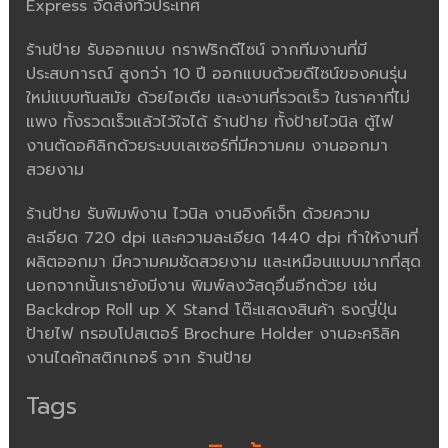
Express จัดส่งทั่วประเทศ
ร้านป้าย รับออกแบบ กราฟริกดีไซน์ จากทีมงานที่มี
ประสบการณ์ สูงกว่า 10 ปี ออกแบบด้วยดีไซน์ของคนรุ่น
ใหม่แบบทันสมัย ด้วยไอเดีย และงานที่รวดเร็ว ในราคาที่ไม่
แพง ทั้งรวดเร็วแล้วไว้ใจได้ ร้านป้าย ทั้งป้ายไวนิล ตู้ไฟ
งานตัดอคิลิกด้วยระบบเลเซอร์ที่มีความคม งานออกมา
สวยงาม
ร้านป้าย รับพิมพ์งาน ไวนิล งานอิงค์เจ็ท ด้วยความ
ละเอียด 720 dpi และความละเอียด 1440 dpi ทำให้งานที่
ผลิตออกมา มีความคมชัดสวยงาม และเหมือนแบบมากที่สุด
นอกจากนั้นเรายังมีงาน พิมพ์ลงวัสดุอื่นอีกด้วย เช่น
Backdrop Roll up X Stand โต๊ะแสดงสินค้า ธงญี่ปุ่น
ป้ายไฟ กรอบโปสเตอร์ Brochure Holder งานอะคริลิค
งานไดคัทสติกเกอร์ จาก ร้านป้าย
Tags